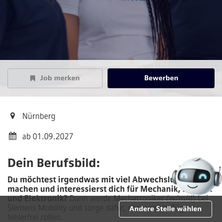
Job merken
Bewerben
Nürnberg
ab 01.09.2027
Dein Berufsbild:
Du möchtest irgendwas mit viel Abwechslung
machen und interessierst dich für Mechanik, Elektrik
und Elektronik?
Dann werde Mechatroniker (w/m/d) bei
Siemens Mobility und sorge dafür, dass unsere Züge
Andere Stelle wählen
fehlerfrei rollen.