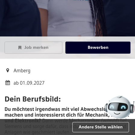
Job merken
Bewerben
Amberg
ab 01.09.2027
Dein Berufsbild:
Du möchtest irgendwas mit viel Abwechslung
machen und interessierst dich für Mechanik, Elektrik
und Elektronik?
Dann werde Mechatroniker (w/m/d) bei
Siemens und sorge dafür, dass industrielle Maschinen und
Andere Stelle wählen
Anlagen wie geschmiert laufen.