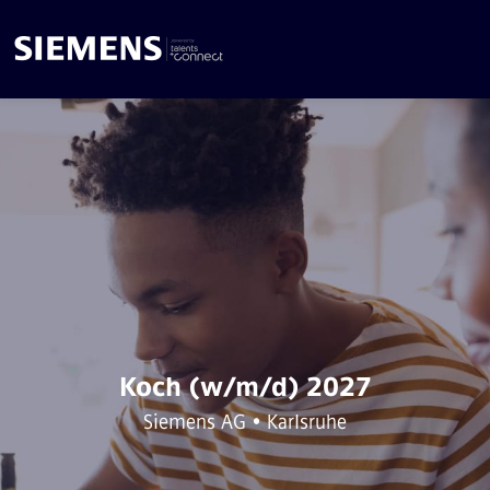
Koch (w/m/d) 2027
Siemens AG • Karlsruhe