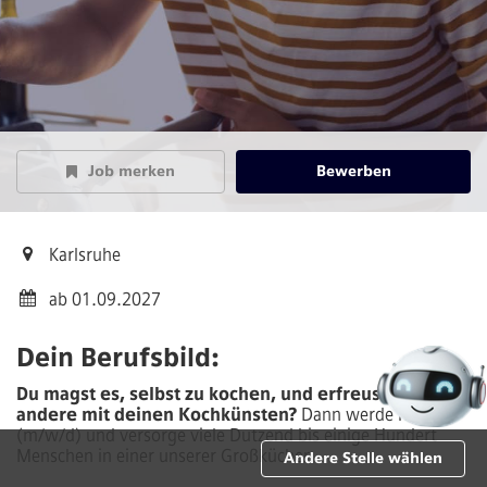
Job merken
Bewerben
Karlsruhe
ab 01.09.2027
Dein Berufsbild:
Du magst es, selbst zu kochen, und erfreust gern
andere mit deinen Kochkünsten?
Dann werde Koch
(m/w/d) und versorge viele Dutzend bis einige Hundert
Menschen in einer unserer Großküchen.
Andere Stelle wählen