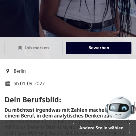
Job merken
Bewerben
Berlin
ab 01.09.2027
Dein Berufsbild:
Du möchtest irgendwas mit Zahlen machen? In
einem Beruf, in dem analytisches Denken zählt?
Dann
werde Kaufmann für Digitalisierungsmanagement (w/m/d)
mit Fokus Siemens Data Analyst und lerne, wie man die
Andere Stelle wählen
wichtigste Währung des 21. Jahrhunderts zum Vorteil für