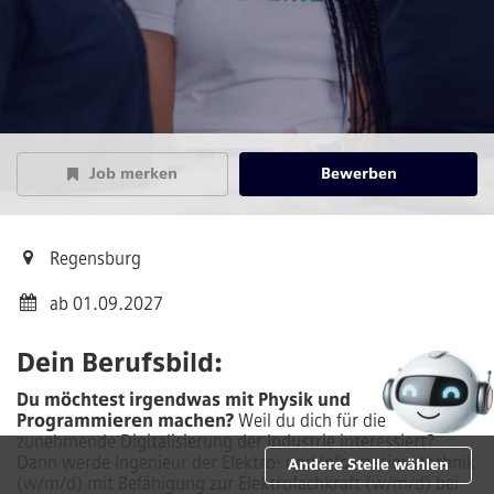
Job merken
Bewerben
Regensburg
ab 01.09.2027
Dein Berufsbild:
Du möchtest irgendwas mit Physik und
Programmieren machen?
Weil du dich für die
zunehmende Digitalisierung der Industrie interessiert?
Dann werde Ingenieur der Elektro- und Informationstechnik
Andere Stelle wählen
(w/m/d) mit Befähigung zur Elektrofachkraft (w/m/d) bei