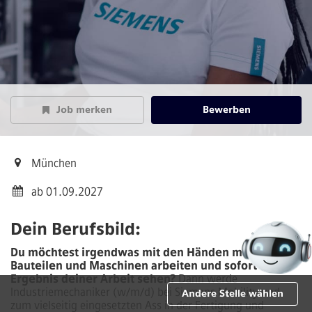
Job merken
Bewerben
München
ab 01.09.2027
Dein Berufsbild:
Du möchtest irgendwas mit den Händen machen? An
Bauteilen und Maschinen arbeiten und sofort das
Ergebnis deiner Arbeit sehen?
Dann werde
Industriemechaniker (w/m/d) bei Siemens Mobility und
Andere Stelle wählen
zum vielseitig eingesetzten Ass in der Fertigung und