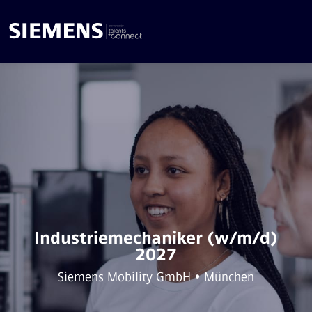
Industriemechaniker (w/m/d)
2027
Siemens Mobility GmbH • München