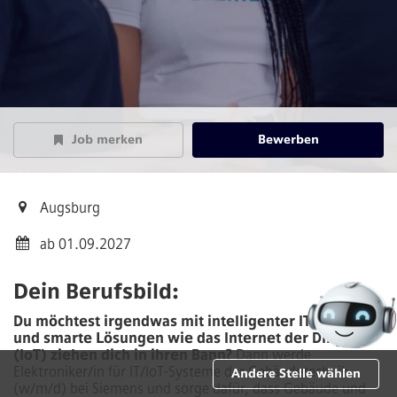
Job merken
Bewerben
Augsburg
ab 01.09.2027
Dein Berufsbild:
Du möchtest irgendwas mit intelligenter IT machen
und smarte Lösungen wie das Internet der Dinge
(IoT) ziehen dich in ihren Bann?
Dann werde
Elektroniker/in für IT/IoT-Systeme der Gebäudetechnik
Andere Stelle wählen
(w/m/d)
bei Siemens und sorge dafür, dass Gebäude und