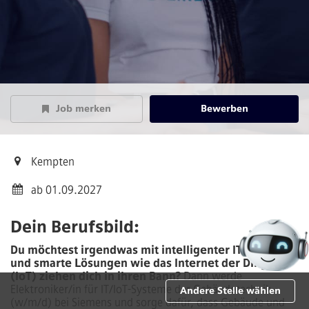
Job merken
Bewerben
Kempten
ab 01.09.2027
Dein Berufsbild:
Du möchtest irgendwas mit intelligenter IT machen
und smarte Lösungen wie das Internet der Dinge
(IoT) ziehen dich in ihren Bann?
Dann werde
Elektroniker/in für IT/IoT-Systeme der Gebäudetechnik
Andere Stelle wählen
(w/m/d)
bei Siemens und sorge dafür, dass Gebäude und