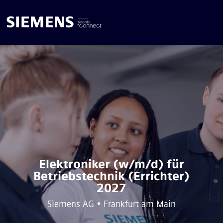
Elektroniker (w/m/d) für
Betriebstechnik (Errichter)
2027
Siemens AG • Frankfurt am Main