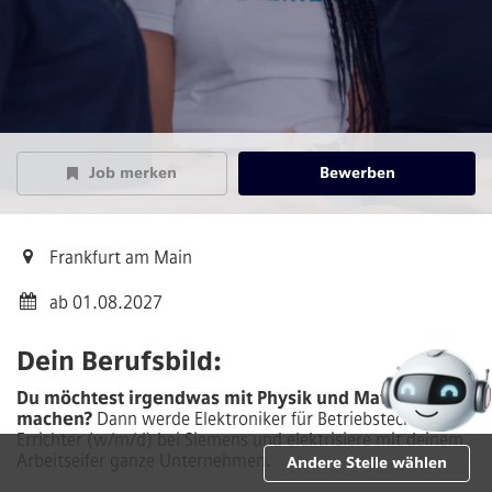
Job merken
Bewerben
Frankfurt am Main
ab 01.08.2027
Dein Berufsbild:
Du möchtest irgendwas mit Physik und Mathe
machen?
Dann werde Elektroniker für Betriebstechnik –
Errichter (w/m/d) bei Siemens und elektrisiere mit deinem
Arbeitseifer ganze Unternehmen.
Andere Stelle wählen