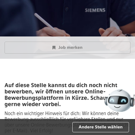
Job merken
Auf diese Stelle kannst du dich noch nicht
bewerben, wir öffnen unsere Online-
Bewerbungsplattform in Kürze. Schau also
gerne wieder vorbei.
Noch ein wichtiger Hinweis für dich: Wir können deine
Bewerbung ausschließlich für verfügbare Stellen und nur
über unsere Online-Bewerbungsplattform annehmen (nicht
Andere Stelle wählen
per E-Mail). Viel Erfolg!