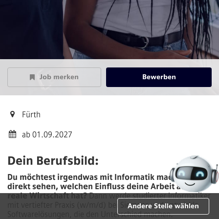
Job merken
Bewerben
Fürth
ab 01.09.2027
Dein Berufsbild:
Du möchtest irgendwas mit Informatik machen und
direkt sehen, welchen Einfluss deine Arbeit auf die
reale Wirtschaft hat?
Dann werde studierter Informatiker
mit vertiefter Praxis (w/m/d) bei Siemens und entwickle
Andere Stelle wählen
Softwarelösungen, die den Unterschied machen.