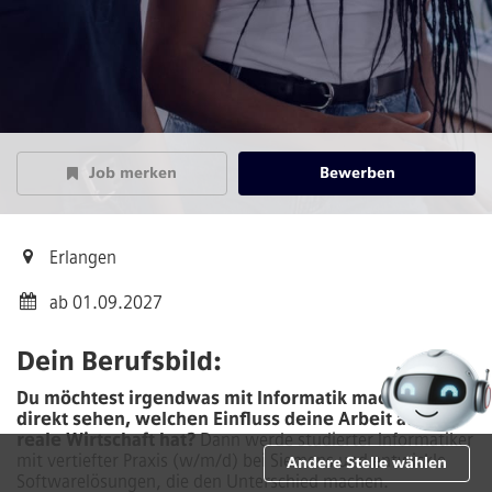
Job merken
Bewerben
Erlangen
ab 01.09.2027
Dein Berufsbild:
Du möchtest irgendwas mit Informatik machen und
direkt sehen, welchen Einfluss deine Arbeit auf die
reale Wirtschaft hat?
Dann werde studierter Informatiker
mit vertiefter Praxis (w/m/d) bei Siemens und entwickle
Andere Stelle wählen
Softwarelösungen, die den Unterschied machen.