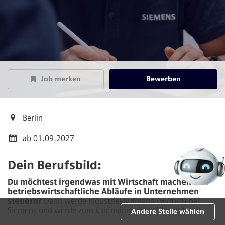
Job merken
Bewerben
Berlin
ab 01.09.2027
Dein Berufsbild:
Du möchtest irgendwas mit Wirtschaft machen und
betriebswirtschaftliche Abläufe in Unternehmen
steuern?
Dann werde Industriekaufmann (w/m/d) bei
Siemens und werde zum kaufmännischen Allrounder.
Andere Stelle wählen