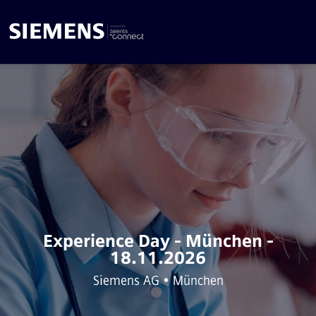
Experience Day - München -
18.11.2026
Siemens AG • München