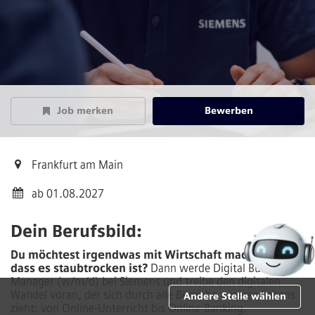
Job merken
Bewerben
Frankfurt am Main
ab 01.08.2027
Dein Berufsbild:
Du möchtest irgendwas mit Wirtschaft machen, ohne
dass es staubtrocken ist?
Dann werde Digital Business
Manager (w/m/d) bei Siemens und treibe den digitalen
Wandel voran, der sich durch alle Bereiche unseres Lebens
Andere Stelle wählen
zieht: von Online-Unterricht bis Online-Banking.