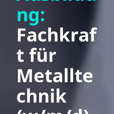
ng:
Fachkraf
t für
Metallte
chnik