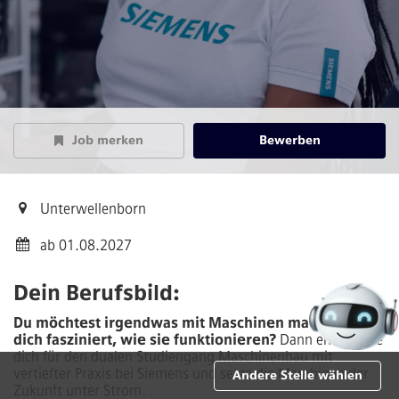
Job merken
Bewerben
Unterwellenborn
ab 01.08.2027
Dein Berufsbild:
Du möchtest irgendwas mit Maschinen machen, weil
dich fasziniert, wie sie funktionieren?
Dann entscheide
dich für den dualen Studiengang Maschinenbau mit
vertiefter Praxis bei Siemens und setze die Maschinen der
Andere Stelle wählen
Zukunft unter Strom.