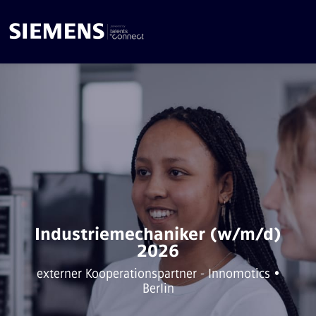
Industriemechaniker (w/m/d)
2026
externer Kooperationspartner - Innomotics •
Berlin