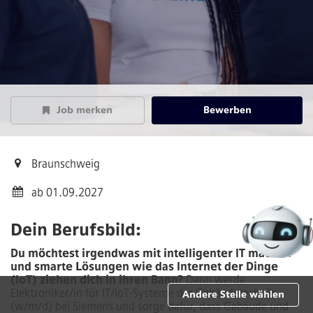
Job merken
Bewerben
Braunschweig
ab 01.09.2027
Dein Berufsbild:
Du möchtest irgendwas mit intelligenter IT machen
und smarte Lösungen wie das Internet der Dinge
(IoT) ziehen dich in ihren Bann?
Dann werde
Elektroniker/in für IT/IoT-Systeme der Gebäudetechnik
Andere Stelle wählen
(w/m/d)
bei Siemens und sorge dafür, dass Gebäude und