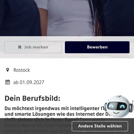
Job merken
Bewerben
Rostock
ab 01.09.2027
Dein Berufsbild:
Du möchtest irgendwas mit intelligenter IT machen
und smarte Lösungen wie das Internet der Dinge
(IoT) ziehen dich in ihren Bann?
Dann werde
Elektroniker/in für IT/IoT-Systeme der Gebäudetechnik
Andere Stelle wählen
(w/m/d)
bei Siemens und sorge dafür, dass Gebäude und