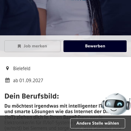
Job merken
Bewerben
Bielefeld
ab 01.09.2027
Dein Berufsbild:
Du möchtest irgendwas mit intelligenter IT machen
und smarte Lösungen wie das Internet der Dinge
(IoT) ziehen dich in ihren Bann?
Dann werde
Elektroniker/in für IT/IoT-Systeme der Gebäudetechnik
Andere Stelle wählen
(w/m/d)
bei Siemens und sorge dafür, dass Gebäude und