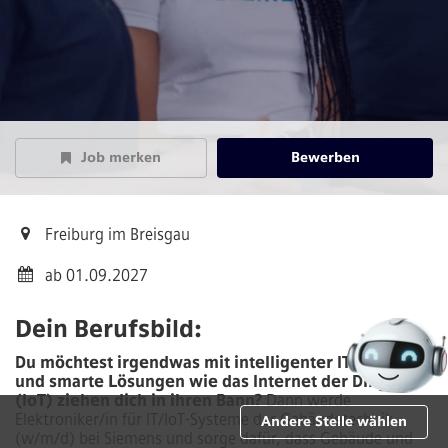
Job merken
Bewerben
Freiburg im Breisgau
ab 01.09.2027
Dein Berufsbild:
Du möchtest irgendwas mit intelligenter IT machen
und smarte Lösungen wie das Internet der Dinge
(IoT) ziehen dich in ihren Bann?
Dann werde
Elektroniker/in für IT/IoT-Systeme der Gebäudetechnik
Andere Stelle wählen
(w/m/d)
bei Siemens und sorge dafür, dass Gebäude und