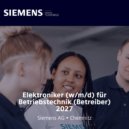
Elektroniker (w/m/d) für
Betriebstechnik (Betreiber)
2027
Siemens AG • Chemnitz