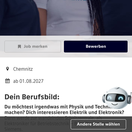
Job merken
Bewerben
Chemnitz
ab 01.08.2027
Dein Berufsbild:
Du möchtest irgendwas mit Physik und Technik
machen? Dich interessieren Elektrik und Elektronik?
Dann werde zur wandelnden Schaltzentrale, als
Elektroniker für Betriebstechnik – Betreiber (w/m/d) bei
Andere Stelle wählen
Siemens.