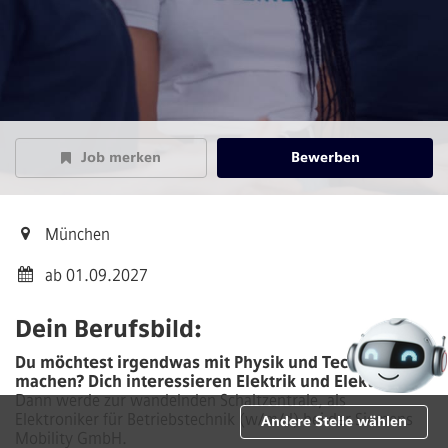
Job merken
Bewerben
München
ab 01.09.2027
Dein Berufsbild:
Du möchtest irgendwas mit Physik und Technik
machen? Dich interessieren Elektrik und Elektronik?
Dann werde zur wandelnden Schaltzentrale, als
Elektroniker für Betriebstechnik (w/m/d) bei der Siemens
Andere Stelle wählen
Mobility GmbH.