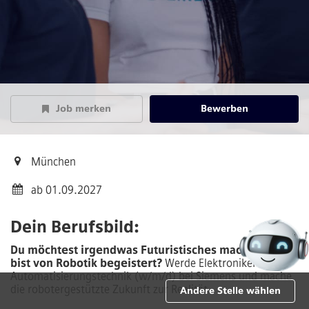
Job merken
Bewerben
München
ab 01.09.2027
Dein Berufsbild:
Du möchtest irgendwas Futuristisches machen und
bist von Robotik begeistert?
Werde Elektroniker für
Automatisierungstechnik (w/m/d) bei Siemens und mache
die robotergestützte Zukunft zur Realität.
Andere Stelle wählen