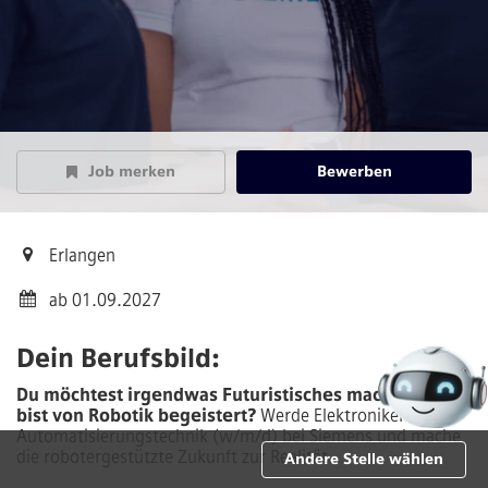
Job merken
Bewerben
Erlangen
ab 01.09.2027
Dein Berufsbild:
Du möchtest irgendwas Futuristisches machen und
bist von Robotik begeistert?
Werde Elektroniker für
Automatisierungstechnik (w/m/d) bei Siemens und mache
die robotergestützte Zukunft zur Realität.
Andere Stelle wählen