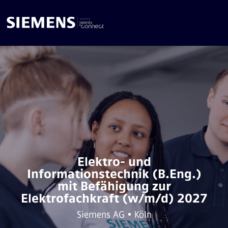
Elektro- und
Informationstechnik (B.Eng.)
mit Befähigung zur
Elektrofachkraft (w/m/d) 2027
Siemens AG • Köln